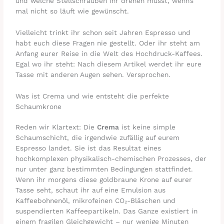
und welche Stellschrauben ihr drehen müsst, wenn’s
mal nicht so läuft wie gewünscht.
Vielleicht trinkt ihr schon seit Jahren Espresso und
habt euch diese Fragen nie gestellt. Oder ihr steht am
Anfang eurer Reise in die Welt des Hochdruck-Kaffees.
Egal wo ihr steht: Nach diesem Artikel werdet ihr eure
Tasse mit anderen Augen sehen. Versprochen.
Was ist Crema und wie entsteht die perfekte
Schaumkrone
Reden wir Klartext: Die
Crema
ist keine simple
Schaumschicht, die irgendwie zufällig auf eurem
Espresso landet. Sie ist das Resultat eines
hochkomplexen physikalisch-chemischen Prozesses, der
nur unter ganz bestimmten Bedingungen stattfindet.
Wenn ihr morgens diese goldbraune Krone auf eurer
Tasse seht, schaut ihr auf eine Emulsion aus
Kaffeebohnenöl, mikrofeinen CO₂-Bläschen und
suspendierten Kaffeepartikeln. Das Ganze existiert in
einem fragilen Gleichgewicht – nur wenige Minuten