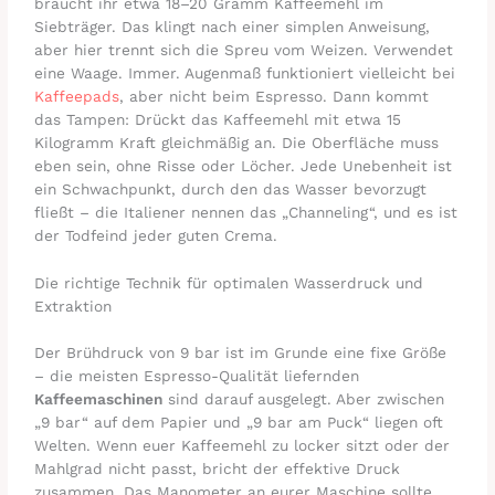
braucht ihr etwa 18–20 Gramm Kaffeemehl im
Siebträger. Das klingt nach einer simplen Anweisung,
aber hier trennt sich die Spreu vom Weizen. Verwendet
eine Waage. Immer. Augenmaß funktioniert vielleicht bei
Kaffeepads
, aber nicht beim Espresso. Dann kommt
das Tampen: Drückt das Kaffeemehl mit etwa 15
Kilogramm Kraft gleichmäßig an. Die Oberfläche muss
eben sein, ohne Risse oder Löcher. Jede Unebenheit ist
ein Schwachpunkt, durch den das Wasser bevorzugt
fließt – die Italiener nennen das „Channeling“, und es ist
der Todfeind jeder guten Crema.
Die richtige Technik für optimalen Wasserdruck und
Extraktion
Der Brühdruck von 9 bar ist im Grunde eine fixe Größe
– die meisten Espresso-Qualität liefernden
Kaffeemaschinen
sind darauf ausgelegt. Aber zwischen
„9 bar“ auf dem Papier und „9 bar am Puck“ liegen oft
Welten. Wenn euer Kaffeemehl zu locker sitzt oder der
Mahlgrad nicht passt, bricht der effektive Druck
zusammen. Das Manometer an eurer Maschine sollte