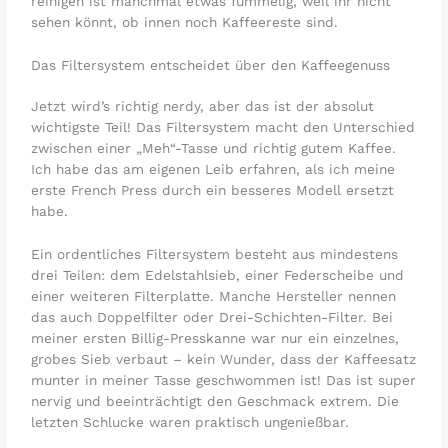
reinigen ist manchmal etwas fummelig, weil ihr nicht
sehen könnt, ob innen noch Kaffeereste sind.
Das Filtersystem entscheidet über den Kaffeegenuss
Jetzt wird’s richtig nerdy, aber das ist der absolut
wichtigste Teil! Das Filtersystem macht den Unterschied
zwischen einer „Meh“-Tasse und richtig gutem Kaffee.
Ich habe das am eigenen Leib erfahren, als ich meine
erste French Press durch ein besseres Modell ersetzt
habe.
Ein ordentliches Filtersystem besteht aus mindestens
drei Teilen: dem Edelstahlsieb, einer Federscheibe und
einer weiteren Filterplatte. Manche Hersteller nennen
das auch Doppelfilter oder Drei-Schichten-Filter. Bei
meiner ersten Billig-Presskanne war nur ein einzelnes,
grobes Sieb verbaut – kein Wunder, dass der Kaffeesatz
munter in meiner Tasse geschwommen ist! Das ist super
nervig und beeinträchtigt den Geschmack extrem. Die
letzten Schlucke waren praktisch ungenießbar.