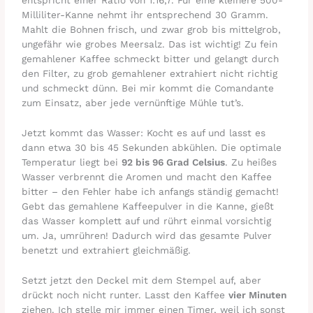
entspricht einer Ratio von 1:16,7. Für eine kleinere 500-
Milliliter-Kanne nehmt ihr entsprechend 30 Gramm.
Mahlt die Bohnen frisch, und zwar grob bis mittelgrob,
ungefähr wie grobes Meersalz. Das ist wichtig! Zu fein
gemahlener Kaffee schmeckt bitter und gelangt durch
den Filter, zu grob gemahlener extrahiert nicht richtig
und schmeckt dünn. Bei mir kommt die Comandante
zum Einsatz, aber jede vernünftige Mühle tut’s.
Jetzt kommt das Wasser: Kocht es auf und lasst es
dann etwa 30 bis 45 Sekunden abkühlen. Die optimale
Temperatur liegt bei
92 bis 96 Grad Celsius
. Zu heißes
Wasser verbrennt die Aromen und macht den Kaffee
bitter – den Fehler habe ich anfangs ständig gemacht!
Gebt das gemahlene Kaffeepulver in die Kanne, gießt
das Wasser komplett auf und rührt einmal vorsichtig
um. Ja, umrühren! Dadurch wird das gesamte Pulver
benetzt und extrahiert gleichmäßig.
Setzt jetzt den Deckel mit dem Stempel auf, aber
drückt noch nicht runter. Lasst den Kaffee
vier Minuten
ziehen. Ich stelle mir immer einen Timer, weil ich sonst