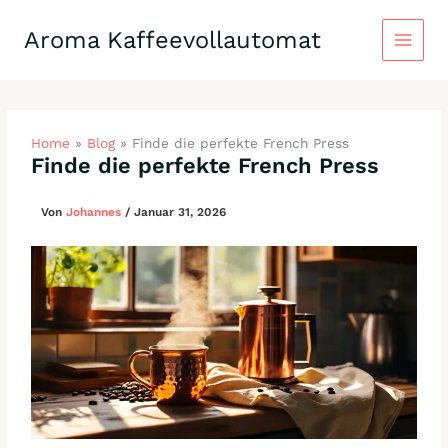
Zum
Inhalt
Aroma Kaffeevollautomat
springen
Home
»
Blog
»
Finde die perfekte French Press
Finde die perfekte French Press
Von
Johannes
/
Januar 31, 2026