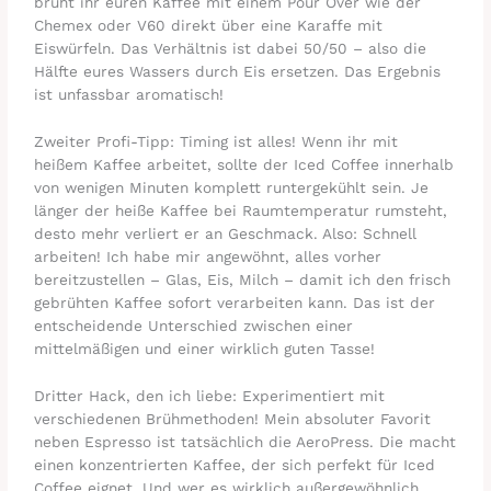
brüht ihr euren Kaffee mit einem Pour Over wie der
Chemex oder V60 direkt über eine Karaffe mit
Eiswürfeln. Das Verhältnis ist dabei 50/50 – also die
Hälfte eures Wassers durch Eis ersetzen. Das Ergebnis
ist unfassbar aromatisch!
Zweiter Profi-Tipp: Timing ist alles! Wenn ihr mit
heißem Kaffee arbeitet, sollte der Iced Coffee innerhalb
von wenigen Minuten komplett runtergekühlt sein. Je
länger der heiße Kaffee bei Raumtemperatur rumsteht,
desto mehr verliert er an Geschmack. Also: Schnell
arbeiten! Ich habe mir angewöhnt, alles vorher
bereitzustellen – Glas, Eis, Milch – damit ich den frisch
gebrühten Kaffee sofort verarbeiten kann. Das ist der
entscheidende Unterschied zwischen einer
mittelmäßigen und einer wirklich guten Tasse!
Dritter Hack, den ich liebe: Experimentiert mit
verschiedenen Brühmethoden! Mein absoluter Favorit
neben Espresso ist tatsächlich die AeroPress. Die macht
einen konzentrierten Kaffee, der sich perfekt für Iced
Coffee eignet. Und wer es wirklich außergewöhnlich