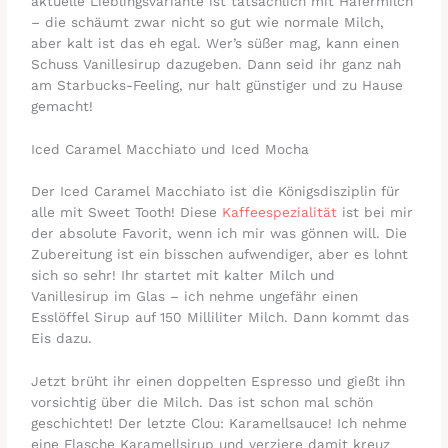
aktuelle Lieblingsvariante ist tatsächlich mit Hafermilch
– die schäumt zwar nicht so gut wie normale Milch,
aber kalt ist das eh egal. Wer’s süßer mag, kann einen
Schuss Vanillesirup dazugeben. Dann seid ihr ganz nah
am Starbucks-Feeling, nur halt günstiger und zu Hause
gemacht!
Iced Caramel Macchiato und Iced Mocha
Der Iced Caramel Macchiato ist die Königsdisziplin für
alle mit Sweet Tooth! Diese
Kaffeespezialität
ist bei mir
der absolute Favorit, wenn ich mir was gönnen will. Die
Zubereitung ist ein bisschen aufwendiger, aber es lohnt
sich so sehr! Ihr startet mit kalter Milch und
Vanillesirup im Glas – ich nehme ungefähr einen
Esslöffel Sirup auf 150 Milliliter Milch. Dann kommt das
Eis dazu.
Jetzt brüht ihr einen doppelten Espresso und gießt ihn
vorsichtig über die Milch. Das ist schon mal schön
geschichtet! Der letzte Clou: Karamellsauce! Ich nehme
eine Flasche Karamellsirup und verziere damit kreuz