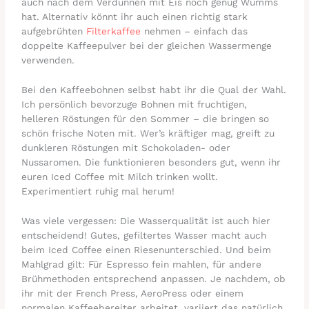
auch nach dem Verdünnen mit Eis noch genug Wumms
hat. Alternativ könnt ihr auch einen richtig stark
aufgebrühten
Filterkaffee
nehmen – einfach das
doppelte Kaffeepulver bei der gleichen Wassermenge
verwenden.
Bei den Kaffeebohnen selbst habt ihr die Qual der Wahl.
Ich persönlich bevorzuge Bohnen mit fruchtigen,
helleren Röstungen für den Sommer – die bringen so
schön frische Noten mit. Wer’s kräftiger mag, greift zu
dunkleren Röstungen mit Schokoladen- oder
Nussaromen. Die funktionieren besonders gut, wenn ihr
euren Iced Coffee mit Milch trinken wollt.
Experimentiert ruhig mal herum!
Was viele vergessen: Die Wasserqualität ist auch hier
entscheidend! Gutes, gefiltertes Wasser macht auch
beim Iced Coffee einen Riesenunterschied. Und beim
Mahlgrad gilt: Für Espresso fein mahlen, für andere
Brühmethoden entsprechend anpassen. Je nachdem, ob
ihr mit der French Press, AeroPress oder einem
normalen Kaffeebereiter arbeitet, variiert das natürlich.