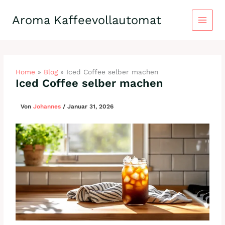
Zum
Inhalt
Aroma Kaffeevollautomat
springen
Home
»
Blog
»
Iced Coffee selber machen
Iced Coffee selber machen
Von
Johannes
/
Januar 31, 2026